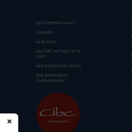
Qui sommes-nous ?
L'équipe
Le bureau
Les CIBC en Pays-de-la-
Loire
Nos partenaires privés
Nos partenaires
institutionnels