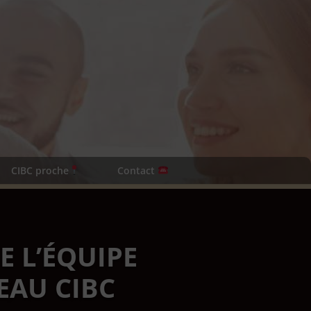
CIBC proche
Contact
E L’ÉQUIPE
EAU CIBC