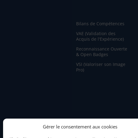
Bilans de Compétences
VAE (Validation des
Acquis de l'Expérience)
Reconnaissance Ouverte
& Open Badges
VSI (Valoriser son Image
Pro)
Gérer le consentement aux cookies