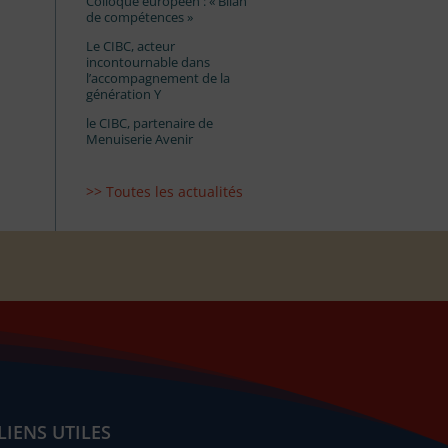
Colloque européen : « Bilan
de compétences »
Le CIBC, acteur
incontournable dans
l’accompagnement de la
génération Y
le CIBC, partenaire de
Menuiserie Avenir
>> Toutes les actualités
LIENS UTILES