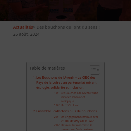
Actualités
> Des bouchons qui ont du sens !
26 août, 2024
Table de matières
Les Bouchons de l’Avenir + Le CIBC des
Pays de la Loire : un partenariat mêlant
écologie, solidarité et inclusion.
Les Bouchons de l’Avenir : une
initiative solidaire et
écologique
Un TISSU local
Ensemble : collectons plus de bouchons
Un engagement commun avec
le CIBC des Pays de la Loire
Des résultats concrets : 33
demandes d’aide réalisées