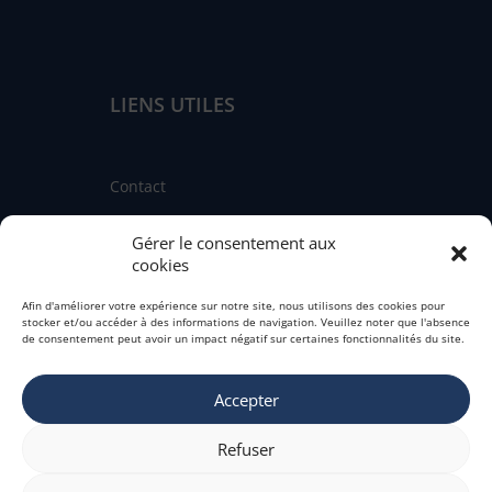
LIENS UTILES
Contact
Linkedin
Gérer le consentement aux
Facebook
cookies
Instagram
Afin d'améliorer votre expérience sur notre site, nous utilisons des cookies pour
stocker et/ou accéder à des informations de navigation. Veuillez noter que l'absence
Fédération nationale des CIBC
de consentement peut avoir un impact négatif sur certaines fonctionnalités du site.
Engagement qualité de service
Mentions légales
Accepter
Refuser