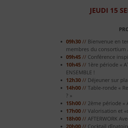
JEUDI 15 
PR
09h30
//
Bienvenue en ter
membres du consortium
09h45
//
Conférence insp
10h45
//
1ère période « A
ENSEMBLE !
12h30
//
Déjeuner sur pla
14h00
//
Table-ronde « R
? »
15h00
//
2ème période « A
17h00
//
Valorisation et «
18h00
//
AFTERWORK Avec 
20h00
//
Cocktail dînatoir