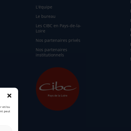
L'équipe
Le bureau
Les CIBC en Pays-de-la-
Loire
Nos partenaires privés
Nos partenaires
institutionnels
er et/ou
ent peut