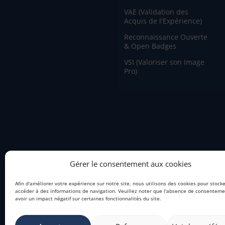
VAE (Validation des
Acquis de l'Expérience)
Reconnaissance Ouverte
& Open Badges
VSI (Valoriser son Image
Pro)
Gérer le consentement aux cookies
Afin d'améliorer votre expérience sur notre site, nous utilisons des cookies pour stock
accéder à des informations de navigation. Veuillez noter que l'absence de consentem
avoir un impact négatif sur certaines fonctionnalités du site.