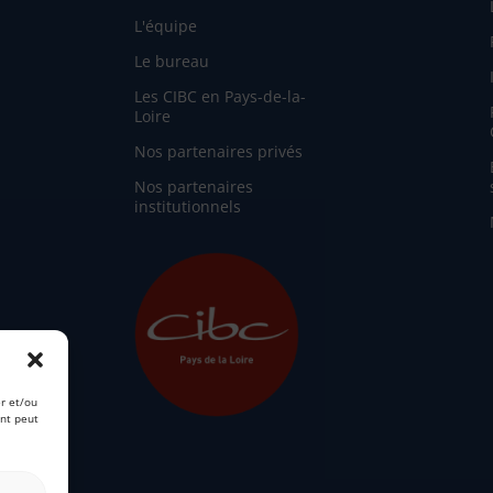
L'équipe
Le bureau
Les CIBC en Pays-de-la-
Loire
Nos partenaires privés
Nos partenaires
institutionnels
er et/ou
ent peut