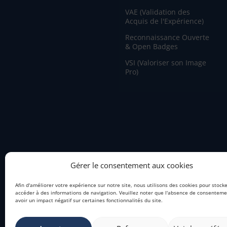
VAE (Validation des
Acquis de l'Expérience)
Reconnaissance Ouverte
& Open Badges
VSI (Valoriser son Image
Pro)
Gérer le consentement aux cookies
Afin d'améliorer votre expérience sur notre site, nous utilisons des cookies pour stock
accéder à des informations de navigation. Veuillez noter que l'absence de consentem
avoir un impact négatif sur certaines fonctionnalités du site.