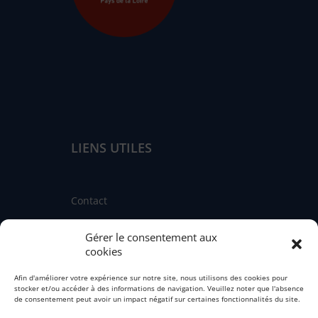
LIENS UTILES
Contact
Linkedin
Gérer le consentement aux
Facebook
cookies
Instagram
Afin d'améliorer votre expérience sur notre site, nous utilisons des cookies pour
stocker et/ou accéder à des informations de navigation. Veuillez noter que l'absence
Fédération nationale des CIBC
de consentement peut avoir un impact négatif sur certaines fonctionnalités du site.
Engagement qualité de service