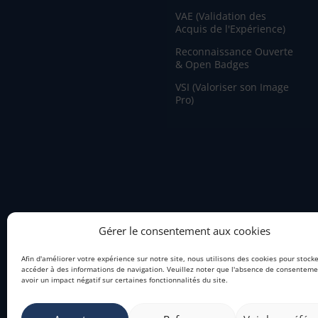
VAE (Validation des
Acquis de l'Expérience)
Reconnaissance Ouverte
& Open Badges
VSI (Valoriser son Image
Pro)
Gérer le consentement aux cookies
Afin d'améliorer votre expérience sur notre site, nous utilisons des cookies pour stock
accéder à des informations de navigation. Veuillez noter que l'absence de consentem
avoir un impact négatif sur certaines fonctionnalités du site.