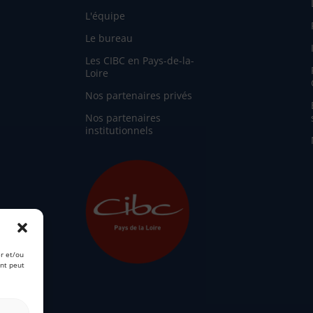
L'équipe
Le bureau
Les CIBC en Pays-de-la-
Loire
Nos partenaires privés
Nos partenaires
institutionnels
er et/ou
ent peut