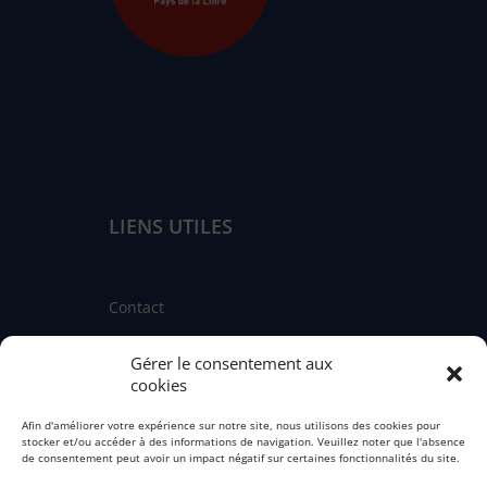
LIENS UTILES
Contact
Linkedin
Gérer le consentement aux
Facebook
cookies
Instagram
Afin d'améliorer votre expérience sur notre site, nous utilisons des cookies pour
stocker et/ou accéder à des informations de navigation. Veuillez noter que l'absence
Fédération nationale des CIBC
de consentement peut avoir un impact négatif sur certaines fonctionnalités du site.
Engagement qualité de service