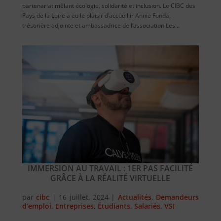
partenariat mêlant écologie, solidarité et inclusion. Le CIBC des
Pays de la Loire a eu le plaisir d’accueillir Annie Fonda,
trésorière adjointe et ambassadrice de l’association Les...
IMMERSION AU TRAVAIL : 1ER PAS FACILITÉ
GRÂCE À LA RÉALITÉ VIRTUELLE
par
cibc
|
16 juillet, 2024
|
Actualités
,
Demandeurs
d’emploi
,
Entreprises
,
Étudiants
,
Salariés
,
VSI