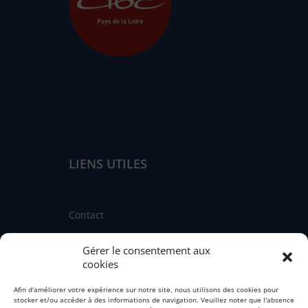
LIENS UTILES
Contact
Linkedin
Gérer le consentement aux
Facebook
cookies
Instagram
Afin d'améliorer votre expérience sur notre site, nous utilisons des cookies pour
stocker et/ou accéder à des informations de navigation. Veuillez noter que l'absence
Fédération nationale des CIBC