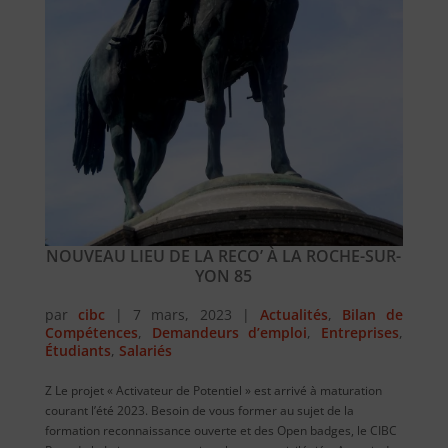
NOUVEAU LIEU DE LA RECO’ À LA ROCHE-SUR-
YON 85
par
cibc
|
7 mars, 2023
|
Actualités
,
Bilan de
Compétences
,
Demandeurs d’emploi
,
Entreprises
,
Étudiants
,
Salariés
Z Le projet « Activateur de Potentiel » est arrivé à maturation
courant l’été 2023. Besoin de vous former au sujet de la
formation reconnaissance ouverte et des Open badges, le CIBC