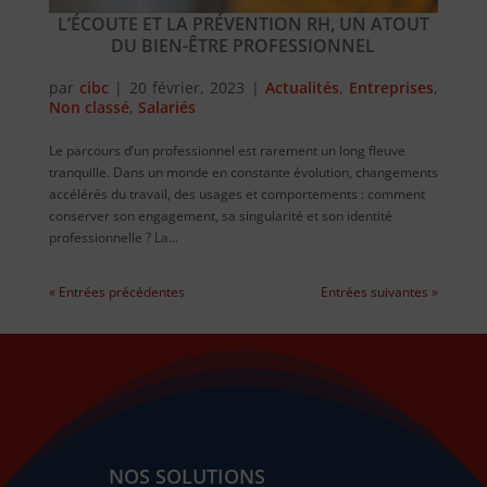
L’ÉCOUTE ET LA PRÉVENTION RH, UN ATOUT
DU BIEN-ÊTRE PROFESSIONNEL
par
cibc
|
20 février, 2023
|
Actualités
,
Entreprises
,
Non classé
,
Salariés
Le parcours d’un professionnel est rarement un long fleuve
tranquille. Dans un monde en constante évolution, changements
accélérés du travail, des usages et comportements : comment
conserver son engagement, sa singularité et son identité
professionnelle ? La...
« Entrées précédentes
Entrées suivantes »
NOS SOLUTIONS