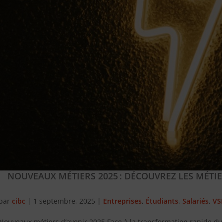
NOUVEAUX MÉTIERS 2025 : DÉCOUVREZ LES MÉTI
par
cibc
|
1 septembre, 2025
|
Entreprises
,
Étudiants
,
Salariés
,
VS
Nouveaux métiers d’avenir 2025 Face à la transformation rapide 