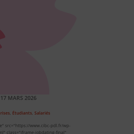
 17 MARS 2026
rises
,
Étudiants
,
Salariés
te" src="https://www.cibc-pdl.fr/wp-
l" class="iframe-jobdating-final"