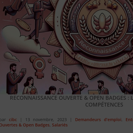
RECONNAISSANCE OUVERTE & OPEN BADGES : L
COMPÉTENCES
par
cibc
|
13 novembre, 2023
|
Demandeurs d’emploi
,
Ent
Ouvertes & Open Badges
,
Salariés