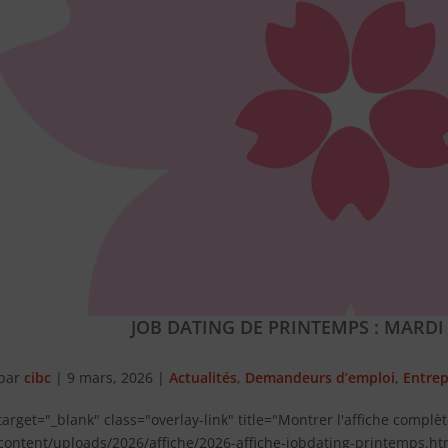
JOB DATING DE PRINTEMPS : MARDI
par
cibc
|
9 mars, 2026
|
Actualités
,
Demandeurs d’emploi
,
Entrep
target="_blank" class="overlay-link" title="Montrer l'affiche complè
content/uploads/2026/affiche/2026-affiche-jobdating-printemps.htm