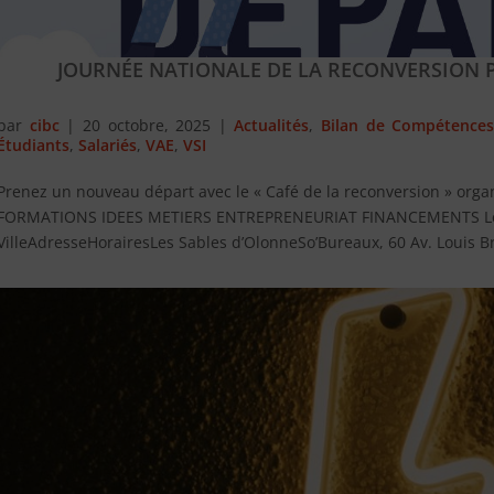
JOURNÉE NATIONALE DE LA RECONVERSION 
par
cibc
|
20 octobre, 2025
|
Actualités
,
Bilan de Compétence
Étudiants
,
Salariés
,
VAE
,
VSI
Prenez un nouveau départ avec le « Café de la reconversion » organi
FORMATIONS IDEES METIERS ENTREPRENEURIAT FINANCEMENTS Les 
VilleAdresseHorairesLes Sables d’OlonneSo’Bureaux, 60 Av. Louis B