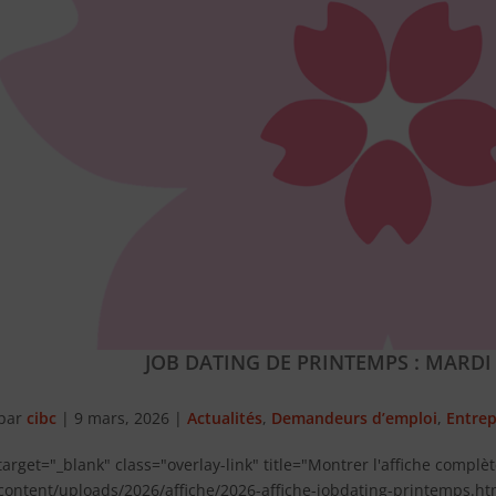
JOB DATING DE PRINTEMPS : MARDI
par
cibc
|
9 mars, 2026
|
Actualités
,
Demandeurs d’emploi
,
Entrep
target="_blank" class="overlay-link" title="Montrer l'affiche complè
content/uploads/2026/affiche/2026-affiche-jobdating-printemps.htm