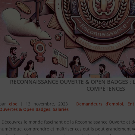
RECONNAISSANCE OUVERTE & OPEN BADGES : L
COMPÉTENCES
par
cibc
|
13 novembre, 2023
|
Demandeurs d’emploi
,
Ent
Ouvertes & Open Badges
,
Salariés
Découvrez le monde fascinant de la Reconnaissance Ouverte et d
numérique, comprendre et maîtriser ces outils peut grandement vo