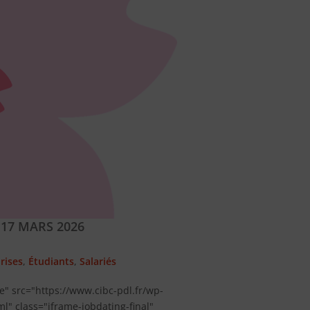
 17 MARS 2026
rises
,
Étudiants
,
Salariés
te" src="https://www.cibc-pdl.fr/wp-
l" class="iframe-jobdating-final"