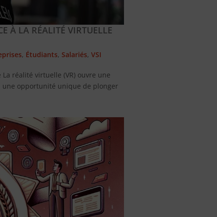
E À LA RÉALITÉ VIRTUELLE
eprises
,
Étudiants
,
Salariés
,
VSI
 La réalité virtuelle (VR) ouvre une
nts une opportunité unique de plonger