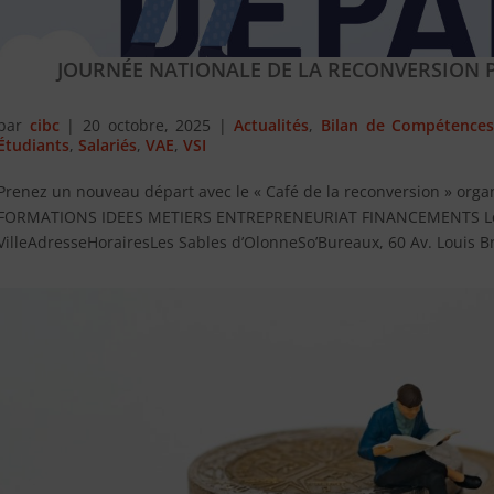
JOURNÉE NATIONALE DE LA RECONVERSION 
par
cibc
|
20 octobre, 2025
|
Actualités
,
Bilan de Compétence
Étudiants
,
Salariés
,
VAE
,
VSI
Prenez un nouveau départ avec le « Café de la reconversion » organi
FORMATIONS IDEES METIERS ENTREPRENEURIAT FINANCEMENTS Les 
VilleAdresseHorairesLes Sables d’OlonneSo’Bureaux, 60 Av. Louis B