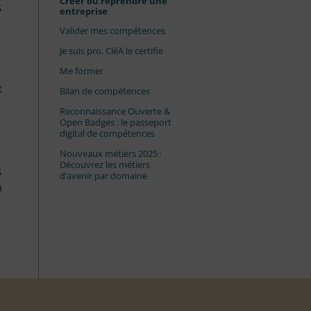
Créer ou reprendre une
s
entreprise
Valider mes compétences
Je suis pro, CléA le certifie
Me former
x
Bilan de compétences
Reconnaissance Ouverte &
Open Badges : le passeport
digital de compétences
Nouveaux métiers 2025 :
Découvrez les métiers
s
d’avenir par domaine
a