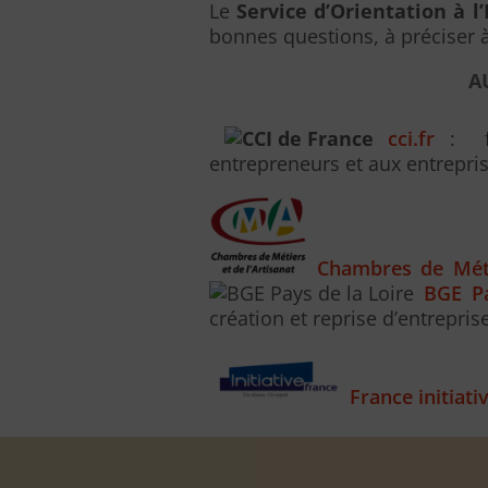
Le
Service d’Orientation à l
bonnes questions, à préciser à 
A
cci.fr
: fo
entrepreneurs et aux entrepri
Chambres de Métie
BGE Pa
création et reprise d’entrepris
France initiati