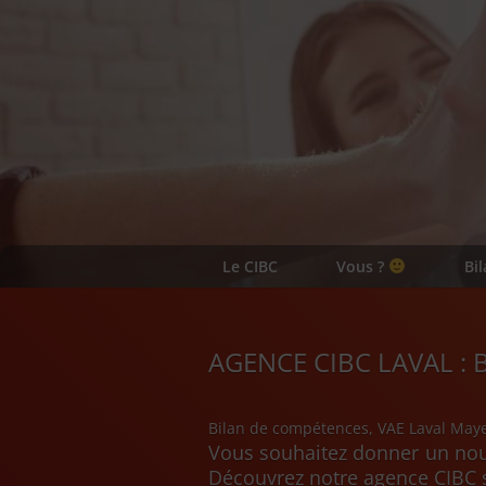
Le CIBC
Vous ?
Bi
AGENCE CIBC LAVAL :
Bilan de compétences, VAE Laval May
Vous souhaitez donner un nouv
Découvrez notre agence CIBC s