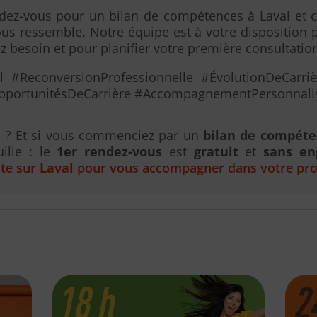
ndez-vous pour un bilan de compétences à Laval et
ous ressemble. Notre équipe est à votre disposition p
 besoin et pour planifier votre première consultatio
 #ReconversionProfessionnelle #ÉvolutionDeCarriè
portunitésDeCarrière #AccompagnementPersonnalisé
il ? Et si vous commenciez par un
bilan de compéte
uille : le
1er rendez-vous
est
gratuit
et
sans e
ute sur
Laval
pour vous accompagner dans votre proj