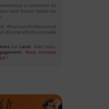
 commencez à construire un
our vous fournir toutes les
n.
re #ParcoursProfessionnel
 #CarrièreProfessionnelle
nces
sur
Laval
. Avec nous,
ngagement
.
Nous sommes
et !