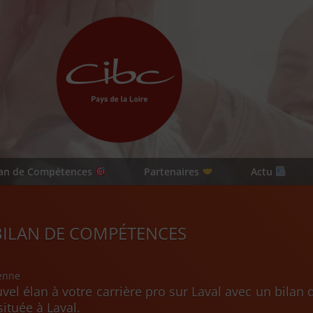
lan de Compétences
Partenaires
Actu
 BILAN DE COMPÉTENCES
enne
el élan à votre carrière pro sur Laval avec un bila
ituée à Laval.