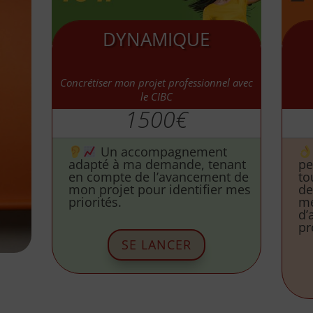
DYNAMIQUE
Concrétiser mon projet professionnel avec
le CIBC
1500€
Un accompagnement
adapté à ma demande, tenant
pe
en compte de l’avancement de
to
mon projet pour identifier mes
de
priorités.
me
d’
pr
SE LANCER