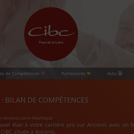
lan de Compétences
Partenaires
Actu
 : BILAN DE COMPÉTENCES
et Ancenis Loire-Atlantique
vel élan à votre carrière pro sur Ancenis avec un
CIBC située à Ancenis.