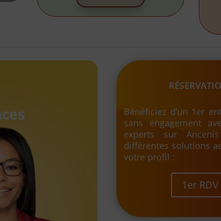
RÉSERVATIO
Bénéficiez d’un 1er ent
sans engagement ave
experts sur Anceni
différentes solutions a
votre profil :
1er RDV