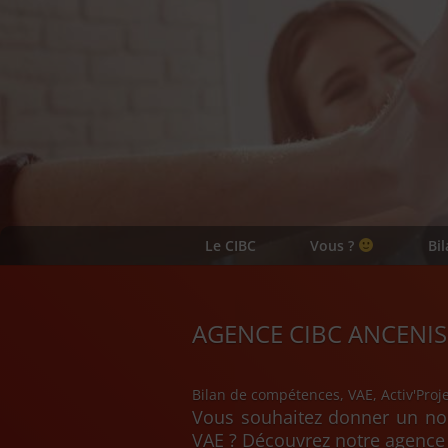
Le CIBC
Vous ?
Bi
AGENCE CIBC ANCENIS
Bilan de compétences, VAE, Activ'Proj
Vous souhaitez donner un nou
VAE ? Découvrez notre agence 