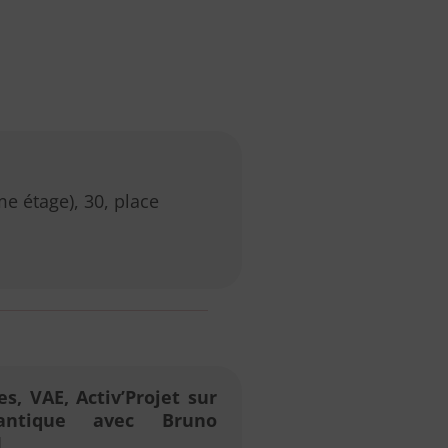
e étage), 30, place
s, VAE, Activ’Projet sur
tlantique avec Bruno
I