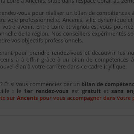
a Loire à Ancenis, situé dans l’Espace Corail au 2èm
rendez-vous pour réaliser un bilan de compétences à
tre voie professionnelle. Ancenis, ville dynamique et
à votre avenir. Entre Loire et vignobles, vous pourrez
ionnelle de la région. Nos conseillers expérimentés s
ndre vos objectifs professionnels.
enant pour prendre rendez-vous et découvrir les n
ncenis a à offrir grâce à un bilan de compétences à
uvel élan à votre carrière dans ce cadre idyllique.
l ? Et si vous commenciez par un
bilan de compéten
uille : le
1er rendez-vous
est
gratuit
et
sans e
ute sur
Ancenis
pour vous accompagner dans votre p